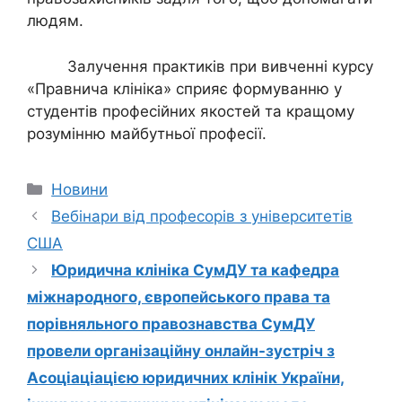
людям.
Залучення практиків при вивченні курсу
«Правнича клініка» сприяє формуванню у
студентів професійних якостей та кращому
розумінню майбутньої професії.
Новини
Вебінари від професорів з університетів
США
Юридична клініка СумДУ та кафедра
міжнародного, європейського права та
порівняльного правознавства СумДУ
провели організаційну онлайн-зустріч з
Асоціаціацією юридичних клінік України,