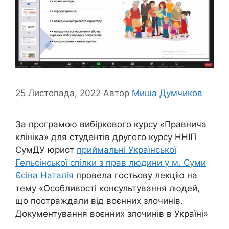
25 Листопада, 2022
Автор
Миша Думчиков
За програмою вибіркового курсу «Правнича
клініка» для студентів другого курсу ННІП
СумДУ юрист
приймальні Української
Гельсінської спілки з прав людини у м. Суми
Єсіна Наталія
провела гостьову лекцію на
тему «Особливості консультування людей,
що постраждали від воєнних злочинів.
Документування воєнних злочинів в Україні»