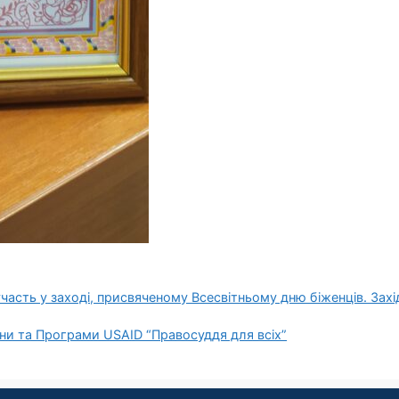
часть у заході, присвяченому Всесвітньому дню біженців. За
їни та Програми USAID “Правосуддя для всіх”