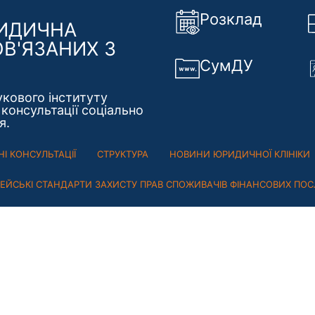
Розклад
РИДИЧНА
ОВ'ЯЗАНИХ З
СумДУ
укового інституту
консультації соціально
я.
І КОНСУЛЬТАЦІЇ
СТРУКТУРА
НОВИНИ ЮРИДИЧНОЇ КЛІНІКИ
ПЕЙСЬКІ СТАНДАРТИ ЗАХИСТУ ПРАВ СПОЖИВАЧІВ ФІНАНСОВИХ ПОС