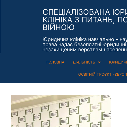
СПЕЦІАЛІЗОВАНА Ю
КЛІНІКА З ПИТАНЬ, П
ВІЙНОЮ
Юридична клініка навчально – на
права надає безоплатні юридичні 
незахищеним верствам населенн
ГОЛОВНА
ДІЯЛЬНІСТЬ
ЮРИДИЧН
ОСВІТНІЙ ПРОЄКТ «ЄВРО