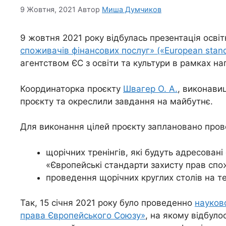
9 Жовтня, 2021
Автор
Миша Думчиков
9 жовтня 2021 року відбулась презентація ос
споживачів фінансових послуг» («European standard
агентством ЄС з освіти та культури в рамках 
Координаторка проєкту
Швагер О. А.
, виконави
проєкту та окреслили завдання на майбутнє.
Для виконання цілей проєкту заплановано пров
щорічних тренінгів, які будуть адресован
«Європейські стандарти захисту прав спо
проведення щорічних круглих столів на т
Так, 15 січня 2021 року було проведенно
науков
права Європейського Союзу»
, на якому відбуло