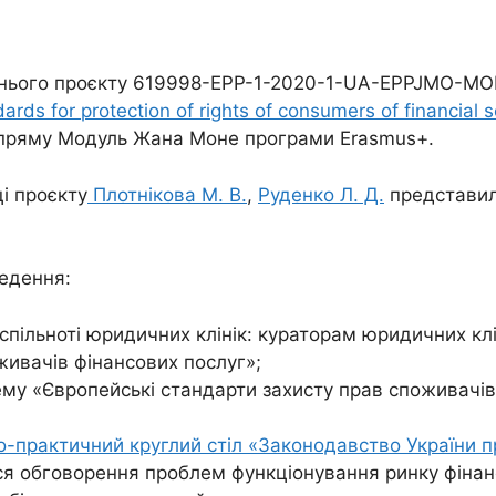
вітнього проєкту 619998-EPP-1-2020-1-UA-EPPJMO-
s for protection of rights of consumers of financial s
напряму Модуль Жана Моне програми Erasmus+.
ці проєкту
Плотнікова М. В.
,
Руденко Л. Д.
представил
едення:
і спільноті юридичних клінік: кураторам юридичних к
живачів фінансових послуг»;
ему «Європейські стандарти захисту прав споживачів
о-практичний круглий стіл «Законодавство України пр
ся обговорення проблем функціонування ринку фінансо