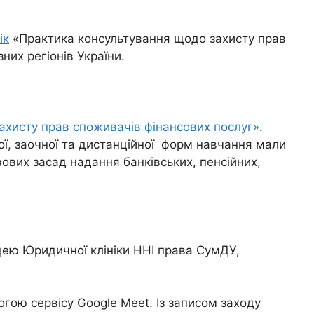
ік
«Практика консультування щодо захисту прав
них регіонів України.
ахисту прав споживачів фінансових послуг»
.
ої, заочної та дистанційної форм навчання мали
ових засад надання банківських, пенсійних,
ицею Юридичної клініки ННІ права СумДУ,
гою сервісу Google Meet. Із записом заходу