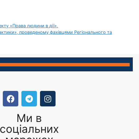
кту «Права людини в дії».
практики», проведеному фахівцями Регіонального та
Ми в
соціальних