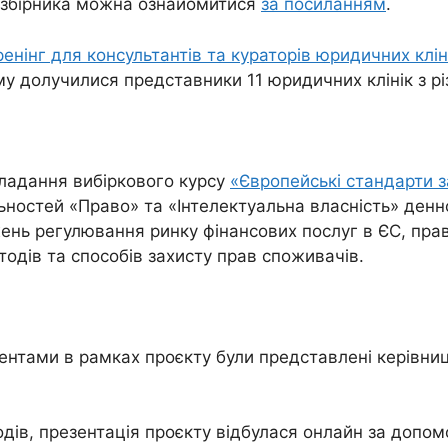
ом збірника можна ознайомитися
за посиланням
.
ренінг для консультантів та кураторів юридичних клін
му долучилися представники 11 юридичних клінік з різ
ладання вибіркового курсу
«Європейські стандарти з
ьностей «Право» та «Інтелектуальна власність» денн
нь регулювання ринку фінансових послуг в ЄС, прав
тодів та способів захисту прав споживачів.
удентами в рамках проєкту були представлені керівн
дів, презентація проєкту відбулася онлайн за допомо