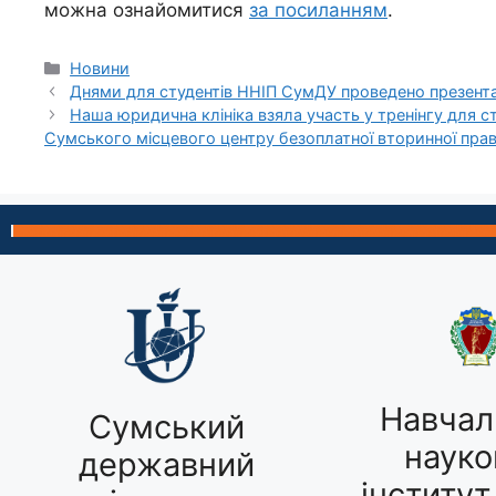
можна ознайомитися
за посиланням
.
Новини
Днями для студентів ННІП СумДУ проведено презента
Наша юридична клініка взяла участь у тренінгу для с
Сумського місцевого центру безоплатної вторинної пра
Навчал
Сумський
науко
державний
інститут