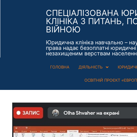
СПЕЦІАЛІЗОВАНА Ю
КЛІНІКА З ПИТАНЬ, П
ВІЙНОЮ
Юридична клініка навчально – на
права надає безоплатні юридичні 
незахищеним верствам населенн
ГОЛОВНА
ДІЯЛЬНІСТЬ
ЮРИДИЧН
ОСВІТНІЙ ПРОЄКТ «ЄВРО