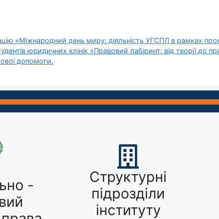
цію «Міжнародний день миру: діяльність УГСПЛ в рамках прое
тудентів юридичних клінік «Правовий лабіринт: від теорії до 
вової допомоги.
Структурні
ьно -
підрозділи
вий
інституту
 права