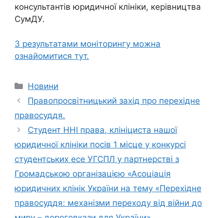
консультантів юридичної клініки, керівництва
СумДУ.
З результатами моніторингу можна
ознайомитися тут.
Новини
Правопросвітницький захід про перехідне
правосуддя.
Студент ННІ права, клініциста нашої
юридичної клініки посів 1 місце у конкурсі
студентських есе УГСПЛ у партнерстві з
Громадською організацією «Асоціація
юридичних клінік України на тему «Перехідне
правосуддя: механізми переходу від війни до
миру – дороговкази для України».