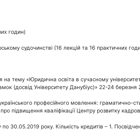
них годин)
ському судочинстві (16 лекцій та 16 практичних год
 на тему «Юридична освіта в сучасному університеті:
мок (досвід Університету Данубіус)» 22-24 березня 
українського професійного мовлення: граматично-сти
ння про підвищення кваліфікації Центру розвитку кад
у по 30.05.2019 року. Кількість кредитів – 1. Посвідч