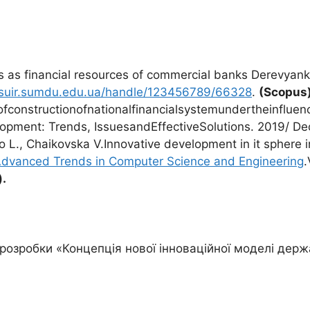
s as financial resources of commercial banks Derevyank
essuir.sumdu.edu.ua/handle/123456789/66328
.
(
Scopus
sofconstructionofnationalfinancialsystemundertheinfluen
pment: Trends, IssuesandEffectiveSolutions. 2019/ De
ko L., Chaikovska V.Innovative development in it sphere i
f Advanced Trends in Computer Science and Engineering
.
).
озробки «Концепція нової інноваційної моделі дер