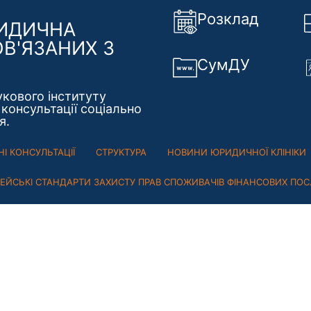
Розклад
РИДИЧНА
ОВ'ЯЗАНИХ З
СумДУ
укового інституту
консультації соціально
я.
І КОНСУЛЬТАЦІЇ
СТРУКТУРА
НОВИНИ ЮРИДИЧНОЇ КЛІНІКИ
ПЕЙСЬКІ СТАНДАРТИ ЗАХИСТУ ПРАВ СПОЖИВАЧІВ ФІНАНСОВИХ ПОС