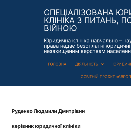
СПЕЦІАЛІЗОВАНА Ю
КЛІНІКА З ПИТАНЬ, П
ВІЙНОЮ
Юридична клініка навчально – на
права надає безоплатні юридичні 
незахищеним верствам населенн
ГОЛОВНА
ДІЯЛЬНІСТЬ
ЮРИДИЧН
ОСВІТНІЙ ПРОЄКТ «ЄВРО
Руденко Людмили Дмитрівни
керівник юридичної клініки