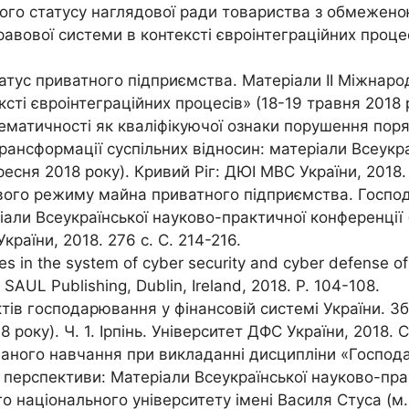
ого статусу наглядової ради товариства з обмеженою
вової системи в контексті євроінтеграційних процесі
атус приватного підприємства. Матеріали ІІ Міжнаро
ті євроінтеграційних процесів» (18-19 травня 2018 р
ематичності як кваліфікуючої ознаки порушення поря
ансформації суспільних відносин: матеріали Всеукра
ересня 2018 року). Кривий Ріг: ДЮІ МВС України, 2018. 
ового режиму майна приватного підприємства. Госпо
али Всеукраїнської науково-практичної конференції (в
країни, 2018. 276 с. С. 214-216.
s in the system of cyber security and cyber defense of U
s. SAUL Publishing, Dublin, Ireland, 2018. P. 104-108.
ктів господарювання у фінансовій системі України. Зб
року). Ч. 1. Ірпінь. Університет ДФС України, 2018. С
шаного навчання при викладанні дисципліни «Господ
 перспективи: Матеріали Всеукраїнської науково-пра
національного університету імені Василя Стуса (м. Ві