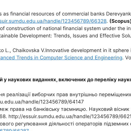
s as financial resources of commercial banks Derevyank
essuir.sumdu.edu.ua/handle/123456789/66328
.
(
Scopus
of construction of national financial system under the in
tainable Development: Trends, Issues and Effective Sol
ko L., Chaikovska V.Innovative development in it sphere 
dvanced Trends in Computer Science and Engineering
. V
ій у наукових виданнях, включених до переліку нау
я реалізації виборчих прав внутрішньо переміщених 
mdu.edu.ua/handle/123456789/64147
 меж права на банківську таємницю. Науковий вісник
168. http://essuir.sumdu.edu.ua/handle/123456789/662
ового регулювання діяльності операторів підземних 
456789/66287