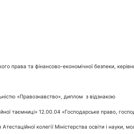
ого права та фінансово-економічної безпеки, керівн
льністю «Правознавство», диплом з відзнакою
ної таємниці» 12.00.04 «Господарське право, госп
тестаційної колегії Міністерства освіти і науки, мол