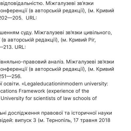
ідповідальністю. Міжгалузеві зв’язки
нференції (в авторській редакції), (м. Кривий
. 202—205. URL:
шенням суду. Міжгалузеві зв’язки цивільного,
 авторській редакції), (м. Кривий Ріг,
8—213. URL:
вняльно-правовий аналіз. Міжгалузеві зв’язки
нференції (в авторській редакції), (м. Кривий
 251—256.
світи. «Legaleducationinmodern university:
fications Framework (experience of the
niversity for scientists of law schools of
ьні дослідження правової та історичної науки
ідей: випуск 3 (м. Тернопіль, 17 травня 2018