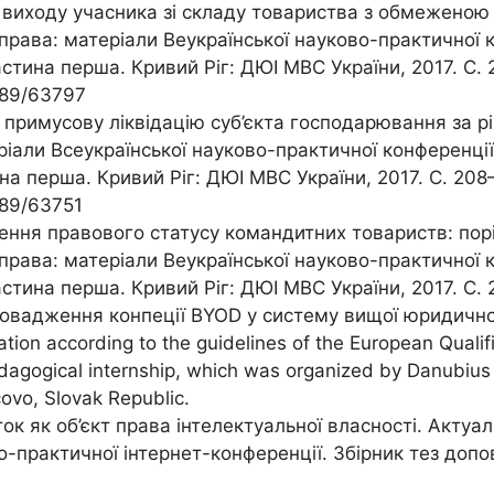
виходу учасника зі складу товариства з обмеженою в
права: матеріали Веукраїнської науково-практичної ко
. Частина перша. Кривий Ріг: ДЮІ МВС України, 2017. С
789/63797
 примусову ліквідацію суб’єкта господарювання за рі
али Всеукраїнської науково-практичної конференції (в
тина перша. Кривий Ріг: ДЮІ МВС України, 2017. С. 20
789/63751
ення правового статусу командитних товариств: порі
права: матеріали Веукраїнської науково-практичної ко
 Частина перша. Кривий Ріг: ДЮІ МВС України, 2017. С.
овадження конпеції BYOD у систему вищої юридичної о
tion according to the guidelines of the European Quali
dagogical internship, which was organized by Danubius U
ovo, Slovak Republic.
ок як об’єкт права інтелектуальної власності. Актуал
-практичної інтернет-конференції. Збірник тез допов