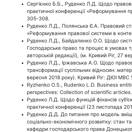
Сергієнко Б.Б., Руденко Л.Д. Щодо правов
практичної конференції «Реформування пра
305-308.
Руденко Л.Д., Полянська Є.А. Правовий ст
«Реформування правової системи в контекс
Руденко Л.Д., Байдаленко О.О. Щодо сист
Господарське право та процес в умовах тр
авторській редакції), (м. Кривий Ріг, 27 в
Руденко Л.Д., Іржавська А.О. Щодо прав
трансформації суспільних відносин: матері
вересня 2018 року). Кривий Ріг: ДЮІ МВС У
Ryzhenko O.S., Rudenko L.D. Business entitie
perspectives: Collection of scientific article
Руденко Л.Д. Щодо функцій фінансів суб’є
практичної конференції (23 листопада 2018 
Руденко Д.Д. До питання про модель змі
соціально-економічного розвитку: стан та
кафедри господарського права Донецького 