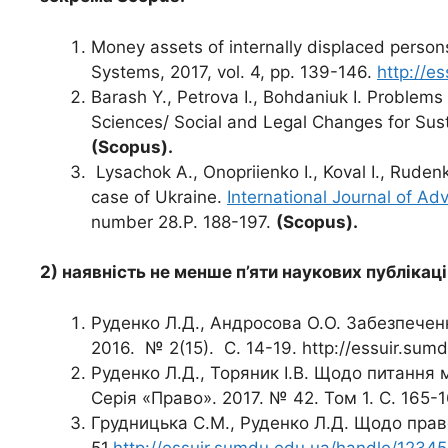
Money assets of internally displaced person
Systems, 2017, vol. 4, pp. 139-146.
http://
Barash Y., Petrova I., Bohdanіuk I. Problems 
Sciences/ Social and Legal Changes for Sus
(
Scopus
).
Lysachok A., Onopriienko I., Koval I., Ruden
case of Ukraine.
International Journal of A
number 28.P. 188-197.
(
Scopus
).
2) наявність не менше п’яти наукових публікац
Руденко Л.Д., Андросова О.О. Забезпеченн
2016. № 2(15). С. 14-19. http://essuir.su
Руденко Л.Д., Торяник І.В. Щодо питання
Серія «Право». 2017. № 42. Том 1. С. 165-
Грудницька С.М., Руденко Л.Д. Щодо прав
51.
http://essuir.sumdu.edu.ua/handle/123