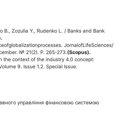
o B., Zozulia Y., Rudenko L. / Banks and Bank
).
ceofglobalizationprocesses. JornalofLifeSciences/
cember. № 21(2). P. 265-273.
(
Scopus
).
n the context of the industry 4.0 concept:
Volume 9. Issue 1.2. Special Issue.
жавного управління фінансовою системою