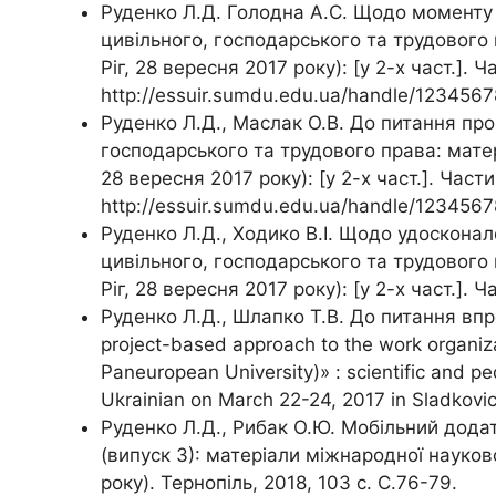
Руденко Л.Д. Голодна А.С. Щодо моменту 
цивільного, господарського та трудового 
Ріг, 28 вересня 2017 року): [у 2-х част.]
http://essuir.sumdu.edu.ua/handle/123456
Руденко Л.Д., Маслак О.В. До питання про
господарського та трудового права: матері
28 вересня 2017 року): [у 2-х част.]. Час
http://essuir.sumdu.edu.ua/handle/123456
Руденко Л.Д., Ходико В.І. Щодо удосконал
цивільного, господарського та трудового 
Ріг, 28 вересня 2017 року): [у 2-х част.].
Руденко Л.Д., Шлапко Т.В. До питання впр
project-based approach to the work organiza
Paneuropean University)» : scientific and pe
Ukrainian on March 22-24, 2017 in Sladkovic
Руденко Л.Д., Рибак О.Ю. Мобільний додат
(випуск 3): матеріали міжнародної науково
року). Тернопіль, 2018, 103 с. С.76-79.