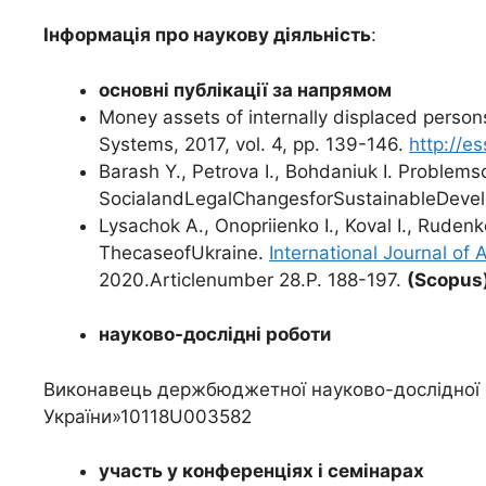
Інформація про наукову діяльність
:
основні публікації за напрямом
Money assets of internally displaced person
Systems, 2017, vol. 4, pp. 139-146.
http://
Barash Y., Petrova I., Bohdanіuk I. Problem
SocialandLegalChangesforSustainableDevelo
Lysachok A., Onopriienko I., Koval I., Ruden
ThecaseofUkraine.
International Journal o
2020.Articlenumber 28.P. 188-197.
(
Scopus
науково-дослідні роботи
Виконавець держбюджетної науково-дослідної р
України»10118U003582
участь у конференціях і семінарах