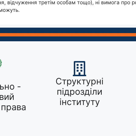
ня, відчуження третім особам тощо), ні вимога про р
 можуть.
Структурні
ьно -
підрозділи
вий
інституту
 права