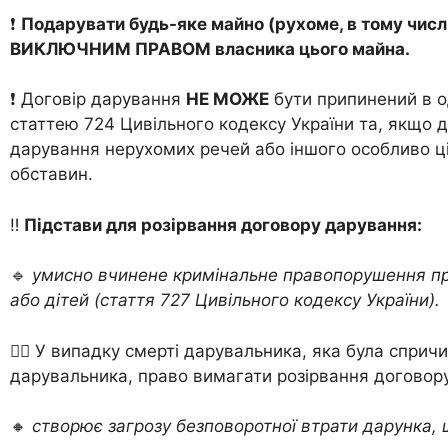
❗️
Подарувати будь-яке майно (рухоме, в тому числі
ВИКЛЮЧНИМ ПРАВОМ власника цього майна.
❗️ Договір дарування
НЕ МОЖЕ
бути припинений в 
статтею 724 Цивільного кодексу України та, якщо д
дарування нерухомих речей або іншого особливо ц
обставин.
‼️
Підстави для розірвання договору дарування:
🔹
умисно вчинене кримінальне правопорушення прот
або дітей (стаття 727 Цивільного кодексу України).
☝🏻 У випадку смерті дарувальника, яка була спр
дарувальника, право вимагати розірвання договор
🔸
створює загрозу безповоротної втрати дарунка, 