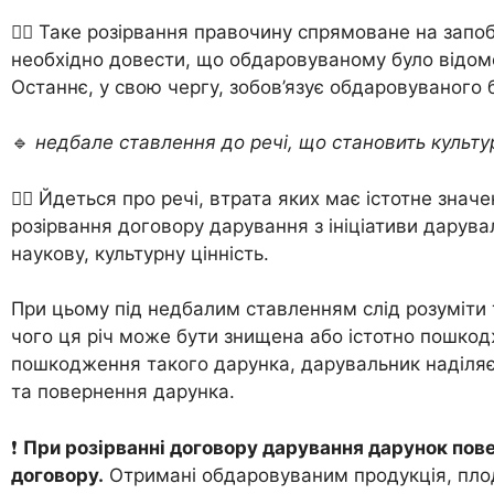
☝🏻 Таке розірвання правочину спрямоване на запоб
необхідно довести, що обдаровуваному було відомо
Останнє, у свою чергу, зобов’язує обдаровуваного 
🔹
недбале ставлення до речі, що становить культу
☝🏻 Йдеться про речі, втрата яких має істотне зна
розірвання договору дарування з ініціативи дарува
наукову, культурну цінність.
При цьому під недбалим ставленням слід розуміти
чого ця річ може бути знищена або істотно пошкод
пошкодження такого дарунка, дарувальник наділяє
та повернення дарунка.
❗️
При розірванні договору дарування дарунок повер
договору.
Отримані обдаровуваним продукція, плод