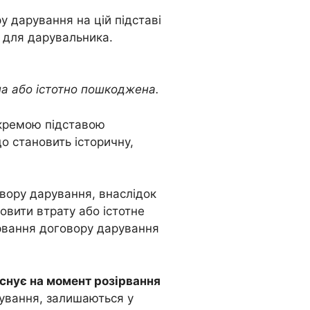
у дарування на цій підставі
к для дарувальника.
на або істотно пошкоджена.
 Окремою підставою
о становить історичну,
вору дарування, внаслідок
овити втрату або істотне
рвання договору дарування
існує на момент розірвання
ування, залишаються у