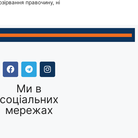
озірвання правочину, ні
Ми в
соціальних
мережах