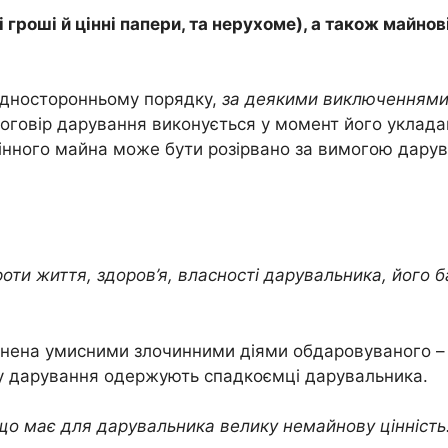
 гроші й цінні папери, та нерухоме), а також майно
односторонньому порядку,
за деякими виключеннями
оговір дарування виконується у момент його укладан
інного майна може бути розірвано за вимогою дарув
и життя, здоров’я, власності дарувальника, його ба
ичинена умисними злочинними діями обдаровуваного 
у дарування одержують спадкоємці дарувальника.
що має для дарувальника велику немайнову цінність