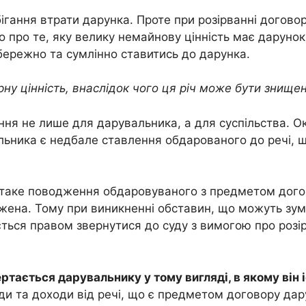
ігання втрати дарунка. Проте при розірванні договор
 про те, яку велику немайнову цінність має даруно
бережно та сумлінно ставитись до дарунка.
рну цінність, внаслідок чого ця річ може бути знище
чення не лише для дарувальника, а для суспільства.
льника є недбале ставлення обдарованого до речі, щ
 таке поводження обдаровуваного з предметом дого
жена. Тому при виникненні обставин, що можуть зум
ться правом звернутися до суду з вимогою про розі
тається дарувальнику у тому вигляді, в якому він 
и та доходи від речі, що є предметом договору дар