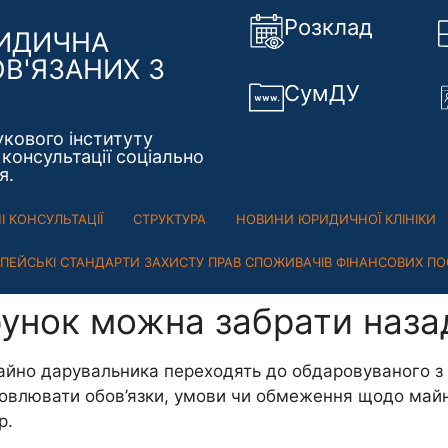
Розклад
РИДИЧНА
ОВ'ЯЗАНИХ З
СумДУ
укового інституту
консультації соціально
я.
 КОНСУЛЬТАЦІЇ
СТРУКТУРА
НОВИНИ ЮРИДИЧНОЇ КЛІНІКИ
ОПЕЙСЬКІ СТАНДАРТИ ЗАХИСТУ ПРАВ СПОЖИВАЧІВ ФІНАНСОВИХ ПО
арунок можна забрати наза
на майно дарувальника переходять до обдаровуваного 
новлювати обов’язки, умови чи обмеження щодо майн
р.