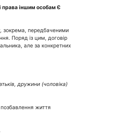
ві права іншим особам Є
,
зокрема, передбаченими
ня. Поряд із цим, договір
альника, але за конкретних
тьків, дружини (чоловіка)
– позбавлення життя
.