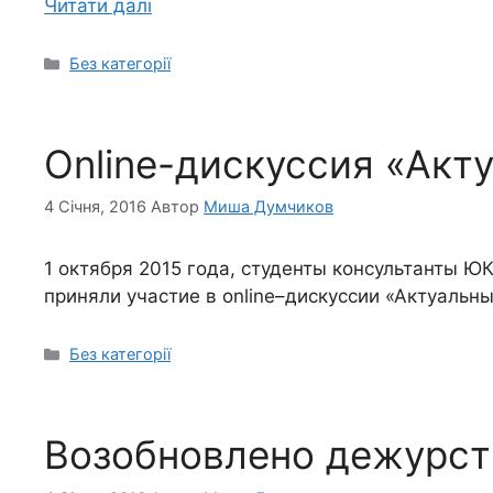
Читати далі
Без категорії
Online-дискуссия «Акт
4 Січня, 2016
Автор
Миша Думчиков
1 октября 2015 года, студенты консультанты 
приняли участие в online–дискуссии «Актуальн
Без категорії
Возобновлено дежурств