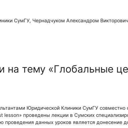
линики СумГУ, Чернадчуком Александром Викторови
 на тему «Глобальные це
нсультантами Юридической Клиники СумГУ совместно
t lesson» проведены лекции в Сумских специализиро
ью проведения данных уроков является донесение д