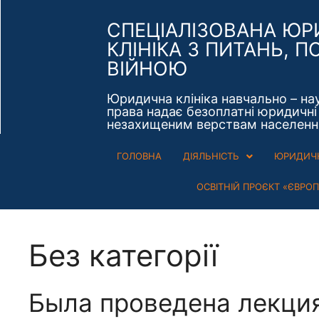
СПЕЦІАЛІЗОВАНА Ю
КЛІНІКА З ПИТАНЬ, П
ВІЙНОЮ
Юридична клініка навчально – на
права надає безоплатні юридичні 
незахищеним верствам населенн
ГОЛОВНА
ДІЯЛЬНІСТЬ
ЮРИДИЧН
ОСВІТНІЙ ПРОЄКТ «ЄВРО
Без категорії
Была проведена лекция