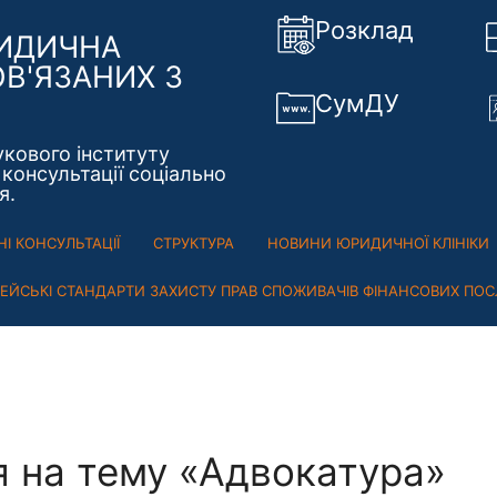
Розклад
РИДИЧНА
ОВ'ЯЗАНИХ З
СумДУ
укового інституту
консультації соціально
я.
І КОНСУЛЬТАЦІЇ
СТРУКТУРА
НОВИНИ ЮРИДИЧНОЇ КЛІНІКИ
ПЕЙСЬКІ СТАНДАРТИ ЗАХИСТУ ПРАВ СПОЖИВАЧІВ ФІНАНСОВИХ ПОС
 на тему «Адвокатура»