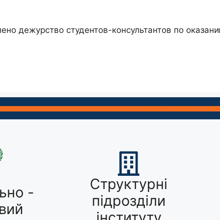
влено дежурство студентов-консультантов по оказа
Структурні
ьно -
підрозділи
вий
інституту