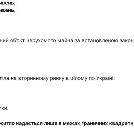
ивень
;
ивень.
щений об’єкт нерухомого майна за встановленою за
тла на вторинному ринку в цілому по Україні;
ики.
житло надається лише в межах граничних квадратн