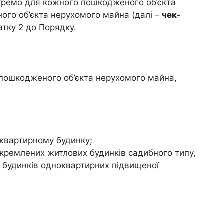
кремо для кожного пошкодженого об’єкта
ого об’єкта нерухомого майна (далі –
чек-
атку 2 до Порядку.
я пошкодженого об’єкта нерухомого майна,
квартирному будинку;
кремлених житлових будинків садибного типу,
а будинків одноквартирних підвищеної