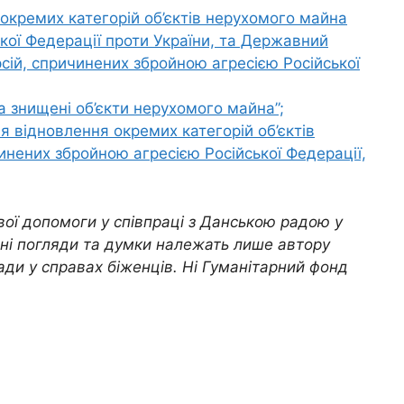
кремих категорій об’єктів нерухомого майна
ької Федерації проти України, та Державний
сій, спричинених збройною агресією Російської
 знищені об’єкти нерухомого майна”;
 відновлення окремих категорій об’єктів
инених збройною агресією Російської Федерації,
вої допомоги у співпраці з Данською радою у
ені погляди та думки належать лише автору
ади у справах біженців. Ні Гуманітарний фонд