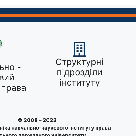
Структурні
ьно -
підрозділи
вий
інституту
 права
© 2008 – 2023
ніка навчально-наукового інституту права
ського державного університету