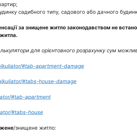
вартир;
удинку садибного типу, садового або дачного будинк
нсації за знищене житло законодавством не встан
 житла.
лькулятори для орієнтовного розрахунку сум можлив
/kalkuliator/#tab-apartment-damage
/kalkuliator/#tabs-house-damage
liator/#tab-apartment
liator/#tabs-house
джене
/знищене житло: