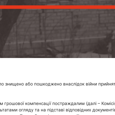
тло знищено або пошкоджено внаслідок війни прийня
ям грошової компенсації постраждалим (далі – Комісі
татами огляду та на підставі відповідних документів