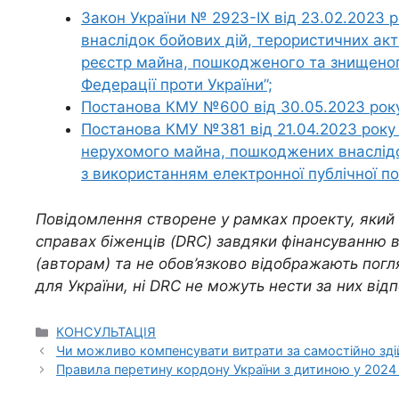
Закон України № 2923-IX від 23.02.2023 р
внаслідок бойових дій, терористичних акт
реєстр майна, пошкодженого та знищеного
Федерації проти України
”;
Постанова КМУ №600 від 30.05.2023 року
Постанова КМУ №381 від 21.04.2023 року 
нерухомого майна, пошкоджених внаслідок
з використанням електронної публічної по
Повідомлення створене у рамках проекту, який 
справах біженців (DRC) завдяки фінансуванню в
(авторам) та не обов’язково відображають погл
для України, ні DRC не можуть нести за них відп
КОНСУЛЬТАЦІЯ
Чи можливо компенсувати витрати за самостійно зді
Правила перетину кордону України з дитиною у 2024