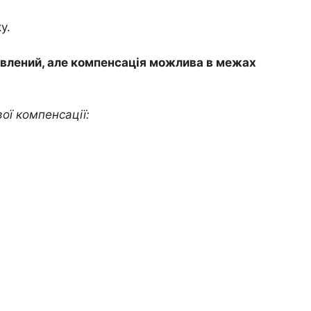
у.
овлений, але компенсація можлива в межах
ої компенсації: