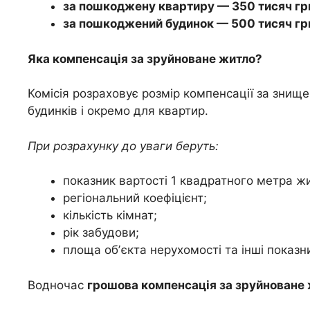
за пошкоджену квартиру — 350 тисяч гр
за пошкоджений будинок — 500 тисяч гр
Яка компенсація за зруйноване житло?
Комісія розраховує розмір компенсації за зни
будинків і окремо для квартир.
При розрахунку до уваги беруть:
показник вартості 1 квадратного метра жи
регіональний коефіцієнт;
кількість кімнат;
рік забудови;
площа обʼєкта нерухомості та інші показн
Водночас
грошова компенсація за зруйноване 