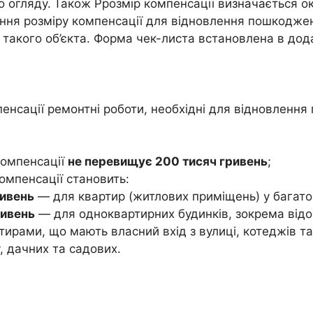
о огляду.
Також Ррозмір компенсації визначається о
ення розміру компенсації для відновлення пошкоджен
 такого об’єкта. Форма чек-листа встановлена в дод
пенсації ремонтні роботи, необхідні для відновленн
омпенсації
не перевищує 200 тисяч гривень
;
мпенсації становить:
ривень
— для квартир (житлових приміщень) у багато
ривень
— для одноквартирних будинків, зокрема відо
тирами, що мають власний вхід з вулиці, котеджів т
, дачних та садових.