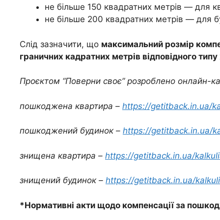
не більше 150 квадратних метрів — для к
не більше 200 квадратних метрів — для б
Слід зазначити, що
максимальний розмір компе
граничних кадратних метрів відповідного типу
Проєктом “Поверни своє” розроблено онлайн-ка
пошкоджена квартира –
https://getitback.in.ua
пошкоджений будинок –
https://getitback.in.ua
знищена квартира –
https://getitback.in.ua/kalku
знищений будинок –
https://getitback.in.ua/kalku
*Нормативні акти щодо компенсації за пошко