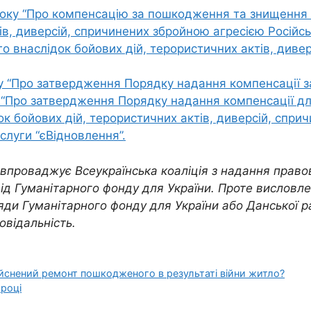
оку “
Про компенсацію за пошкодження та знищення о
ів, диверсій, спричинених збройною агресією Російс
 внаслідок бойових дій, терористичних актів, дивер
 “
Про затвердження Порядку надання компенсації за
“
Про затвердження Порядку надання компенсації для
 бойових дій, терористичних актів, диверсій, сприч
слуги “єВідновлення”
.
впроваджує Всеукраїнська коаліція з надання право
ід Гуманітарного фонду для України. Проте висловл
яди Гуманітарного фонду для України або Данської р
овідальність.
йснений ремонт пошкодженого в результаті війни житло?
 році