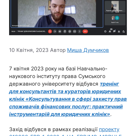
10 Квітня, 2023
Автор
Миша Думчиков
7 квітня 2023 року на базі Навчально-
наукового інституту права Сумського
державного університету відбувся
тренінг
для консультантів та кураторів юридичних
клінік «Консультування в сфері захисту прав
споживачів фінансових послуг: практичний
інструментарій для юридичних клінік»
.
Захід відбувся в рамках реалізації
проекту