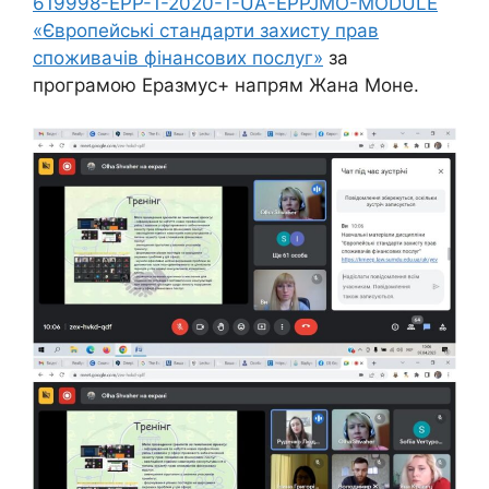
619998-EPP-1-2020-1-UA-EPPJMO-MODULE
«Європейські стандарти захисту прав
споживачів фінансових послуг»
за
програмою Еразмус+ напрям Жана Моне.