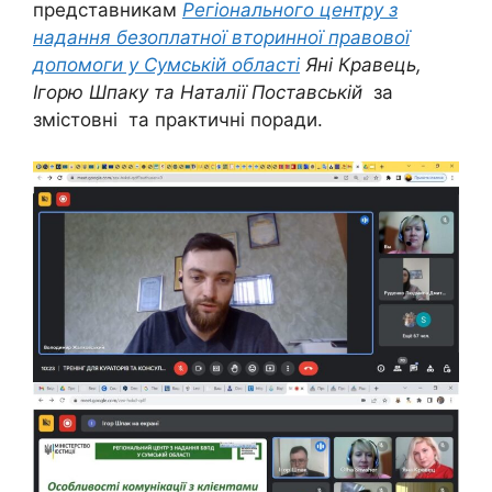
представникам
Регіонального центру з
надання безоплатної вторинної правової
допомоги у Сумській області
Яні Кравець,
Ігорю Шпаку та Наталії Поставській
за
змістовні та практичні поради.